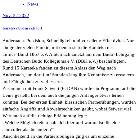
News
Nov. 22 2022
Karateka bilden sich fort
Andernach.
Präzision, Schnelligkeit und vor allem: Effektivität.
Nur
einige der vielen Punkte, mit denen
sich
die Karateka
des
Turner
–
Bund 1867 e.V. Andernach
zuletzt auf dem
Budo
–
Lehrgang
des Deutschen Budo
Kollegiums e.V. (DBK
e.V.
) beschäftigten.
Rund
15
Karateka
fanden zu diesem Anlass den Weg nach
Andernach, um dort
fünf
Stunden lang
ihre Kenntnisse zu erweitern
und Fähigkeiten zu verbessern
.
Zusammen mit
Frank Seiwert (6. DAN)
wurde ein Programm auf die
Beine gestellt, bei dem auch die jungen
Anfänger etwas lernen
konnten.
Bei
de
r ersten Einheit, klassischen Partnerübungen
, wurden
einfache
Angriffe und Abwehrtechniken geübt, wobei Seiwert viel
Wert auch au
f die richtige Erläuterung legte.
„Welche Möglichkeiten habe ich hier und warum ist die eine
sinnvoller als die andere?“
Anschließend an die Partnerübungen ging es um einzelne