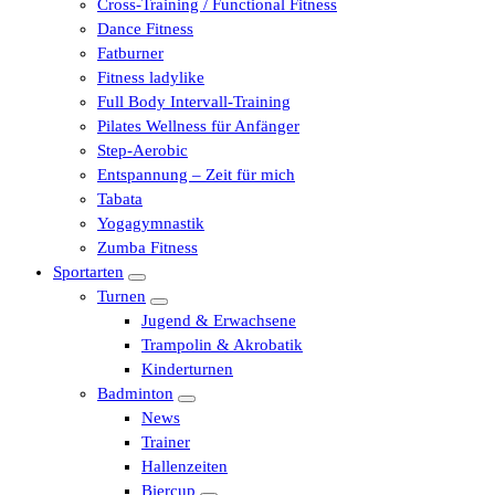
Cross-Training / Functional Fitness
Dance Fitness
Fatburner
Fitness ladylike
Full Body Intervall-Training
Pilates Wellness für Anfänger
Step-Aerobic
Entspannung – Zeit für mich
Tabata
Yogagymnastik
Zumba Fitness
Sportarten
Turnen
Jugend & Erwachsene
Trampolin & Akrobatik
Kinderturnen
Badminton
News
Trainer
Hallenzeiten
Biercup