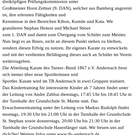
drei
köpfigen Prüfungskommission unter
Großmeister Horst Zettner (
9
. DAN)
, welcher aus Bamberg angereist
ist,
ihre erlernten Fähigkeiten und
Kenntnisse in den Bereichen Kihon, Kumite und Kata. Wir
gratulieren
Stephan Heinze und
Michael Stüwe
zum 1. DAN und damit zum Übergang vom Schüler zu
m
Meister.
Nun liegt es an Ihnen, nicht an diesem Punkt
stehen zu bleiben,
sondern diesen Erfolg zu nutzen
,
Ihr eigenes Karate zu entwickeln
und mit der
verdienten
Befähigung
dieses
auch an Schüler im Verein
weiterzugeben.
Die Abteilung Karate des Turner
–
Bund 1867 e.V. Andernach freut
sich immer über neue Sportlerinnen und
Sport
ler.
Karate wird im TB Andernach in zwei Gruppen trainiert.
Das Kindertraining für interessierte Kinder
ab 7 Jahren findet unter
der Leitung von Andre Zabbai dienstags, 17:45 Uhr bis 18:45 Uhr in
der Turnhalle
der Grundschule St. Martin statt. Das
Erwachse
nentraining unter der Leitung von Markus Rudolph findet
montags, 19:30 Uhr bis 21:00 Uhr in der Turnhalle der Grundschule
St. Stephan sowie donnerstags, 20:00
Uhr bis 21:30 Uhr in der
Turnhalle der Grundschule Hasenfänger statt.
Wir freuen uns auf
dich/Sie
! Weitere
Infos unter
www.tb
–
andernach.de
.