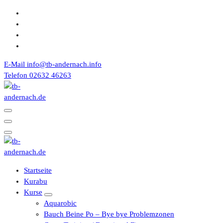
Zum
Inhalt
springen
E-Mail
info@tb-andernach.info
Telefon
02632 46263
Turnerbund 1867 e.V. Andernach
Turnerbund 1867 e.V. Andernach
Startseite
Kurabu
Kurse
Aquarobic
Bauch Beine Po – Bye bye Problemzonen