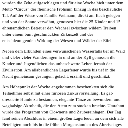
wurden die Zelte aufgeschlagen und für eine Woche hielt unter dem
Motto “Circus” der rheinische Frohsinn Einzug in das beschauliche
Tal. Auf der Wiese von Familie Weimann, direkt am Bach gelegen
und von der Sonne verwöhnt, genossen hier die 25 Kinder und 15
ehrenamtlichen Betreuer den Wechsel zwischen wildem Treiben
unter einem bunt geschmückten Zirkuszelt und der
entschleunigenden Wirkung der Wiesen und Wälder der Eifel.
Neben dem Erkunden eines verwunschenen Wasserfalls tief im Wald
und vieler vieler Wanderungen in und an der Kyll genossen die
Kinder und Jugendlichen das unbeschwerte Leben fernab der
Zivilisation. Am allabendlichen Lagerfeuer wurde bis tief in die
Nacht gemeinsam gesungen, gelacht, erzählt und geschnitzt.
Am Höhepunkt der Woche angekommen beschenkten sich die
Teilnehmer selbst mit einer furiosen Zirkusvorstellung. Es gab
dressierte Hunde zu bestaunen, elegante Tänze zu bewundern und
waghalsige Akrobatik, die den Atem zum stocken brachte. Umrahmt
wurde das Programm von Clownerie und Zaubereinlagen. Der Tag
fand seinen Abschluss in einem großen Lagerfeuer, an dem sich alle
Beteiligten noch bis in die frühen Morgenstunden des Abreisetages