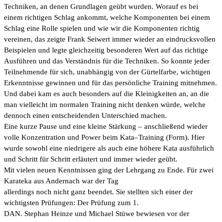
Techniken, an denen Grundlagen geübt wurden.
Worauf es bei
einem richtigen Schla
g ankommt, welche Komponenten bei einem
Schlag eine Rolle spielen
und wie wir die Komponenten richtig
vereinen, das zeigte Frank Seiwert immer wieder an eindrucksvollen
Beispielen und legte gleichzeitig besonderen Wert auf das richtige
Ausführen und das Ve
rständnis für die
Techniken. So konnte jeder
Teilnehmende für sich, unabhängig von der Gürtelfarbe, wichtigen
Erkenntnisse
gewinnen und für das persönliche Training mitnehmen.
Und dabei kam es auch besonders auf die
Kleinigkeiten an, an die
man vielleicht
im normalen Training nicht denken würde
, welche
dennoch einen
entscheidenden Unterschied machen.
Eine kurze Pause und eine kleine Stärkung
–
anschließend wieder
volle Konzentration und Power beim Kata
–
Training (Form). Hier
wurde sowohl eine niedrigere als
auch eine
höhere Kata ausführlich
und Schritt für
Schritt erläutert
und immer wieder geübt.
Mit vielen neuen Kenntnissen ging der Lehrgang zu Ende.
Für zwei
Karateka
aus Andernach war der Tag
allerdings noch nicht ganz beendet. Sie stellten sich einer der
wichtigsten Prüfungen: Der Prüfung zum 1.
DAN.
Stephan Heinze und
Michael Stüwe bewiesen vor der