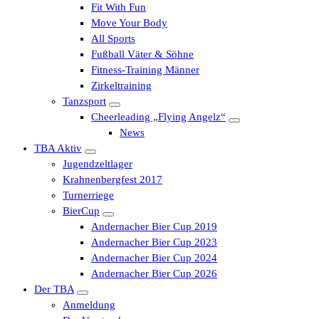
Fit With Fun
Move Your Body
All Sports
Fußball Väter & Söhne
Fitness-Training Männer
Zirkeltraining
Tanzsport
Cheerleading „Flying Angelz“
News
TBA Aktiv
Jugendzeltlager
Krahnenbergfest 2017
Turnerriege
BierCup
Andernacher Bier Cup 2019
Andernacher Bier Cup 2023
Andernacher Bier Cup 2024
Andernacher Bier Cup 2026
Der TBA
Anmeldung