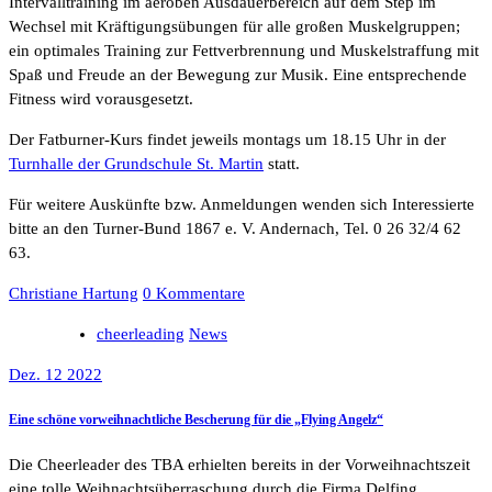
Intervalltraining im aeroben Ausdauerbereich auf dem Step im
Wechsel mit Kräftigungsübungen für alle großen Muskelgruppen;
ein optimales Training zur Fettverbrennung und Muskelstraffung mit
Spaß und Freude an der Bewegung zur Musik. Eine entsprechende
Fitness wird vorausgesetzt.
Der Fatburner-Kurs findet jeweils montags um 18.15 Uhr in der
Turnhalle der Grundschule St. Martin
statt.
Für weitere Auskünfte bzw. Anmeldungen wenden sich Interessierte
bitte an den Turner-Bund 1867 e. V. Andernach, Tel. 0 26 32/4 62
63.
Christiane Hartung
0 Kommentare
cheerleading
News
Dez. 12 2022
Eine schöne vorweihnachtliche Bescherung für die „Flying Angelz“
Die Cheerleader des TBA erhielten bereits in der Vorweihnachtszeit
eine tolle Weihnachtsüberraschung durch die Firma Delfing