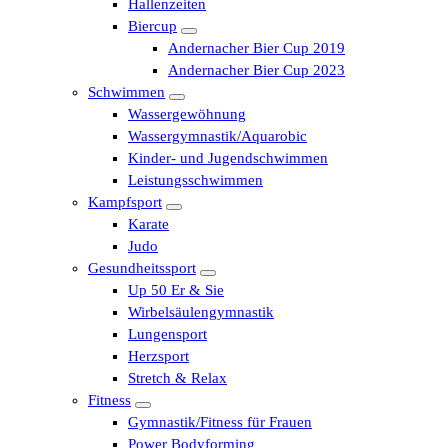
Hallenzeiten
Biercup
Andernacher Bier Cup 2019
Andernacher Bier Cup 2023
Schwimmen
Wassergewöhnung
Wassergymnastik/Aquarobic
Kinder- und Jugendschwimmen
Leistungsschwimmen
Kampfsport
Karate
Judo
Gesundheitssport
Up 50 Er & Sie
Wirbelsäulengymnastik
Lungensport
Herzsport
Stretch & Relax
Fitness
Gymnastik/Fitness für Frauen
Power Bodyforming