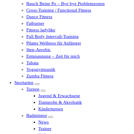
Bauch Beine Po – Bye bye Problemzonen
Cross-Training / Functional Fitness
Dance Fitness
Fatburner
Fitness ladylike
Full Body Intervall-Training
Pilates Wellness für Anfänger
Step-Aerobic
Entspannung – Zeit für mich
Tabata
Yogagymnastik
Zumba Fitness
Sportarten
Turnen
Jugend & Erwachsene
Trampolin & Akrobatik
Kinderturnen
Badminton
News
Trainer