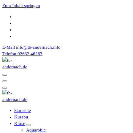
Zum Inhalt springen
E-Mail
info@tb-andernach.info
Telefon
02632 46263
Turnerbund 1867 e.V. Andernach
Turnerbund 1867 e.V. Andernach
Startseite
Kurabu
Kurse
Aquarobic