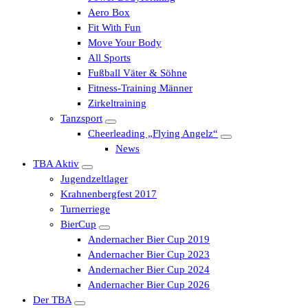
Aero Box
Fit With Fun
Move Your Body
All Sports
Fußball Väter & Söhne
Fitness-Training Männer
Zirkeltraining
Tanzsport
Cheerleading „Flying Angelz“
News
TBA Aktiv
Jugendzeltlager
Krahnenbergfest 2017
Turnerriege
BierCup
Andernacher Bier Cup 2019
Andernacher Bier Cup 2023
Andernacher Bier Cup 2024
Andernacher Bier Cup 2026
Der TBA