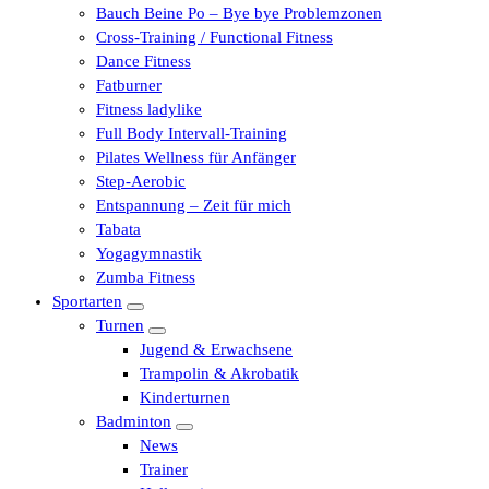
Bauch Beine Po – Bye bye Problemzonen
Cross-Training / Functional Fitness
Dance Fitness
Fatburner
Fitness ladylike
Full Body Intervall-Training
Pilates Wellness für Anfänger
Step-Aerobic
Entspannung – Zeit für mich
Tabata
Yogagymnastik
Zumba Fitness
Sportarten
Turnen
Jugend & Erwachsene
Trampolin & Akrobatik
Kinderturnen
Badminton
News
Trainer