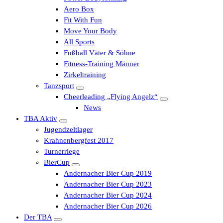
Aero Box
Fit With Fun
Move Your Body
All Sports
Fußball Väter & Söhne
Fitness-Training Männer
Zirkeltraining
Tanzsport
Cheerleading „Flying Angelz“
News
TBA Aktiv
Jugendzeltlager
Krahnenbergfest 2017
Turnerriege
BierCup
Andernacher Bier Cup 2019
Andernacher Bier Cup 2023
Andernacher Bier Cup 2024
Andernacher Bier Cup 2026
Der TBA