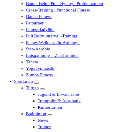
Bauch Beine Po – Bye bye Problemzonen
Cross-Training / Functional Fitness
Dance Fitness
Fatburner
Fitness ladylike
Full Body Intervall-Training
Pilates Wellness für Anfänger
Step-Aerobic
Entspannung – Zeit für mich
Tabata
Yogagymnastik
Zumba Fitness
Sportarten
Turnen
Jugend & Erwachsene
Trampolin & Akrobatik
Kinderturnen
Badminton
News
Trainer