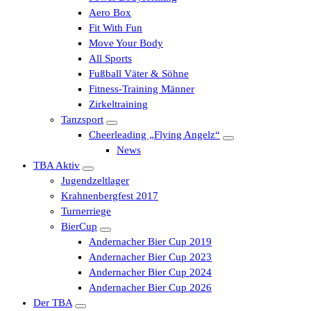
Aero Box
Fit With Fun
Move Your Body
All Sports
Fußball Väter & Söhne
Fitness-Training Männer
Zirkeltraining
Tanzsport
Cheerleading „Flying Angelz“
News
TBA Aktiv
Jugendzeltlager
Krahnenbergfest 2017
Turnerriege
BierCup
Andernacher Bier Cup 2019
Andernacher Bier Cup 2023
Andernacher Bier Cup 2024
Andernacher Bier Cup 2026
Der TBA