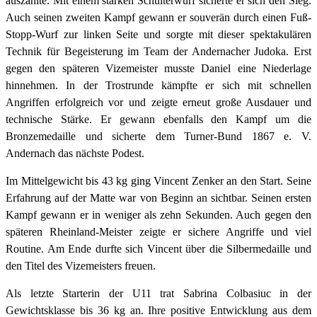
auszahlte. Mit einem starken Schulterwurf sicherte er sich den Sieg.
Auch seinen zweiten Kampf gewann er souverän durch einen Fuß-
Stopp-Wurf zur linken Seite und sorgte mit dieser spektakulären
Technik für Begeisterung im Team der Andernacher Judoka. Erst
gegen den späteren Vizemeister musste Daniel eine Niederlage
hinnehmen. In der Trostrunde kämpfte er sich mit schnellen
Angriffen erfolgreich vor und zeigte erneut große Ausdauer und
technische Stärke. Er gewann ebenfalls den Kampf um die
Bronzemedaille und sicherte dem Turner-Bund 1867 e. V.
Andernach das nächste Podest.
Im Mittelgewicht bis 43 kg ging Vincent Zenker an den Start. Seine
Erfahrung auf der Matte war von Beginn an sichtbar. Seinen ersten
Kampf gewann er in weniger als zehn Sekunden. Auch gegen den
späteren Rheinland-Meister zeigte er sichere Angriffe und viel
Routine. Am Ende durfte sich Vincent über die Silbermedaille und
den Titel des Vizemeisters freuen.
Als letzte Starterin der U11 trat Sabrina Colbasiuc in der
Gewichtsklasse bis 36 kg an. Ihre positive Entwicklung aus dem