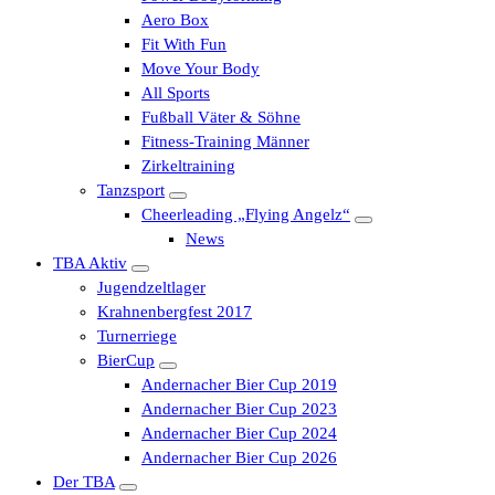
Aero Box
Fit With Fun
Move Your Body
All Sports
Fußball Väter & Söhne
Fitness-Training Männer
Zirkeltraining
Tanzsport
Cheerleading „Flying Angelz“
News
TBA Aktiv
Jugendzeltlager
Krahnenbergfest 2017
Turnerriege
BierCup
Andernacher Bier Cup 2019
Andernacher Bier Cup 2023
Andernacher Bier Cup 2024
Andernacher Bier Cup 2026
Der TBA