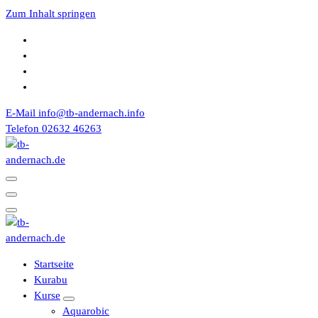
Zum Inhalt springen
E-Mail
info@tb-andernach.info
Telefon
02632 46263
Turnerbund 1867 e.V. Andernach
Turnerbund 1867 e.V. Andernach
Startseite
Kurabu
Kurse
Aquarobic