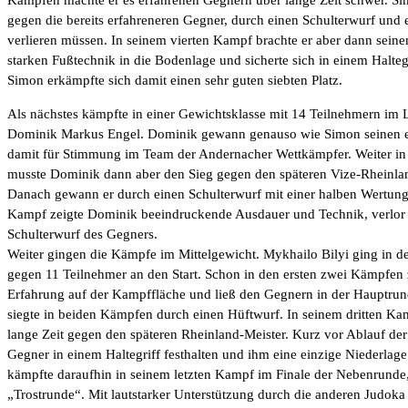
gegen die bereits erfahreneren Gegner, durch einen Schulterwurf und 
verlieren müssen. In seinem vierten Kampf brachte er aber dann seine
starken Fußtechnik in die Bodenlage und sicherte sich in einem Haltegr
Simon erkämpfte sich damit einen sehr guten siebten Platz.
Als nächstes kämpfte in einer Gewichtsklasse mit 14 Teilnehmern im 
Dominik Markus Engel. Dominik gewann genauso wie Simon seinen e
damit für Stimmung im Team der Andernacher Wettkämpfer. Weiter in
musste Dominik dann aber den Sieg gegen den späteren Vize-Rheinla
Danach gewann er durch einen Schulterwurf mit einer halben Wertung.
Kampf zeigte Dominik beeindruckende Ausdauer und Technik, verlor
Schulterwurf des Gegners.
Weiter gingen die Kämpfe im Mittelgewicht. Mykhailo Bilyi ging in d
gegen 11 Teilnehmer an den Start. Schon in den ersten zwei Kämpfen 
Erfahrung auf der Kampffläche und ließ den Gegnern in der Hauptrun
siegte in beiden Kämpfen durch einen Hüftwurf. In seinem dritten Ka
lange Zeit gegen den späteren Rheinland-Meister. Kurz vor Ablauf der
Gegner in einem Haltegriff festhalten und ihm eine einzige Niederlag
kämpfte daraufhin in seinem letzten Kampf im Finale der Nebenrunde
„Trostrunde“. Mit lautstarker Unterstützung durch die anderen Judoka