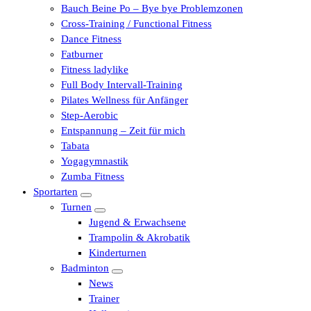
Bauch Beine Po – Bye bye Problemzonen
Cross-Training / Functional Fitness
Dance Fitness
Fatburner
Fitness ladylike
Full Body Intervall-Training
Pilates Wellness für Anfänger
Step-Aerobic
Entspannung – Zeit für mich
Tabata
Yogagymnastik
Zumba Fitness
Sportarten
Turnen
Jugend & Erwachsene
Trampolin & Akrobatik
Kinderturnen
Badminton
News
Trainer