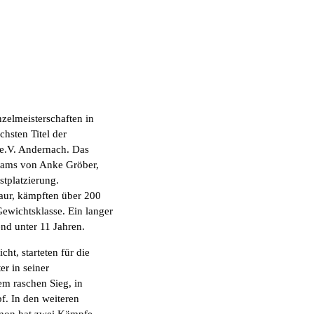
zelmeisterschaften in
hsten Titel der
 e.V. Andernach. Das
teams von Anke Gröber,
tplatzierung.
aur, kämpften über 200
ewichtsklasse. Ein langer
d unter 11 Jahren.
ht, starteten für die
r in seiner
m raschen Sieg, in
. In den weiteren
imon hat zwei Kämpfe