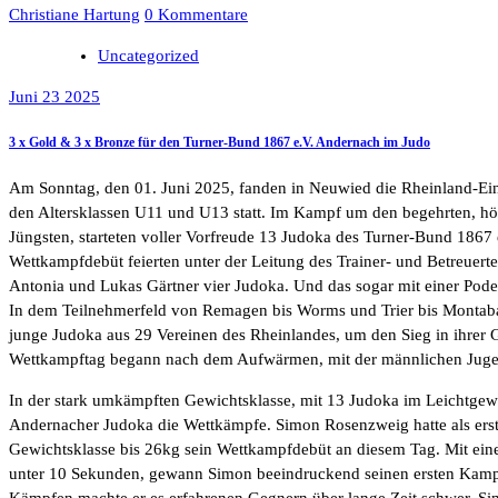
Christiane Hartung
0 Kommentare
Uncategorized
Juni 23 2025
3 x Gold & 3 x Bronze für den Turner-Bund 1867 e.V. Andernach im Judo
Am Sonntag, den 01. Juni 2025, fanden in Neuwied die Rheinland-Ein
den Altersklassen U11 und U13 statt. Im Kampf um den begehrten, höc
Jüngsten, starteten voller Vorfreude 13 Judoka des Turner-Bund 1867
Wettkampfdebüt feierten unter der Leitung des Trainer- und Betreuer
Antonia und Lukas Gärtner vier Judoka. Und das sogar mit einer Podes
In dem Teilnehmerfeld von Remagen bis Worms und Trier bis Montab
junge Judoka aus 29 Vereinen des Rheinlandes, um den Sieg in ihrer G
Wettkampftag begann nach dem Aufwärmen, mit der männlichen Jugen
In der stark umkämpften Gewichtsklasse, mit 13 Judoka im Leichtgewic
Andernacher Judoka die Wettkämpfe. Simon Rosenzweig hatte als erste
Gewichtsklasse bis 26kg sein Wettkampfdebüt an diesem Tag. Mit eine
unter 10 Sekunden, gewann Simon beeindruckend seinen ersten Kampf
Kämpfen machte er es erfahrenen Gegnern über lange Zeit schwer. S