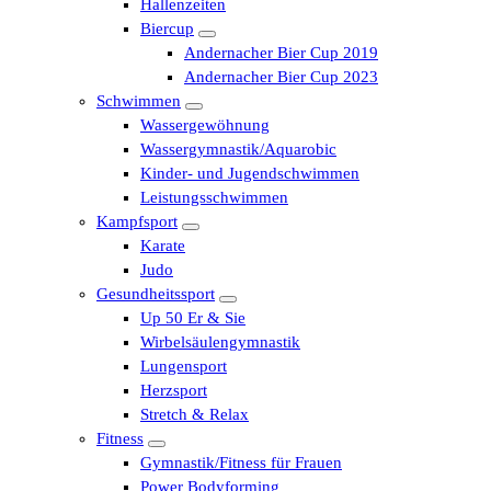
Hallenzeiten
Biercup
Andernacher Bier Cup 2019
Andernacher Bier Cup 2023
Schwimmen
Wassergewöhnung
Wassergymnastik/Aquarobic
Kinder- und Jugendschwimmen
Leistungsschwimmen
Kampfsport
Karate
Judo
Gesundheitssport
Up 50 Er & Sie
Wirbelsäulengymnastik
Lungensport
Herzsport
Stretch & Relax
Fitness
Gymnastik/Fitness für Frauen
Power Bodyforming