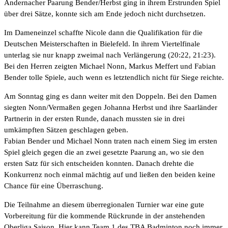
Andernacher Paarung Bender/Herbst ging in ihrem Erstrunden Spiel
über drei Sätze, konnte sich am Ende jedoch nicht durchsetzen.
Im Dameneinzel schaffte Nicole dann die Qualifikation für die
Deutschen Meisterschaften in Bielefeld. In ihrem Viertelfinale
unterlag sie nur knapp zweimal nach Verlängerung (20:22, 21:23).
Bei den Herren zeigten Michael Nonn, Markus Meffert und Fabian
Bender tolle Spiele, auch wenn es letztendlich nicht für Siege reichte.
Am Sonntag ging es dann weiter mit den Doppeln. Bei den Damen
siegten Nonn/Vermaßen gegen Johanna Herbst und ihre Saarländer
Partnerin in der ersten Runde, danach mussten sie in drei
umkämpften Sätzen geschlagen geben.
Fabian Bender und Michael Nonn traten nach einem Sieg im ersten
Spiel gleich gegen die an zwei gesetzte Paarung an, wo sie den
ersten Satz für sich entscheiden konnten. Danach drehte die
Konkurrenz noch einmal mächtig auf und ließen den beiden keine
Chance für eine Überraschung.
Die Teilnahme an diesem überregionalen Turnier war eine gute
Vorbereitung für die kommende Rückrunde in der anstehenden
Oberliga Saison. Hier kann Team 1 des TBA Badminton noch immer