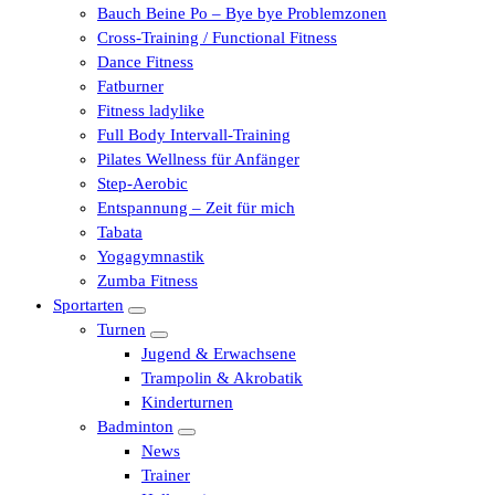
Bauch Beine Po – Bye bye Problemzonen
Cross-Training / Functional Fitness
Dance Fitness
Fatburner
Fitness ladylike
Full Body Intervall-Training
Pilates Wellness für Anfänger
Step-Aerobic
Entspannung – Zeit für mich
Tabata
Yogagymnastik
Zumba Fitness
Sportarten
Turnen
Jugend & Erwachsene
Trampolin & Akrobatik
Kinderturnen
Badminton
News
Trainer