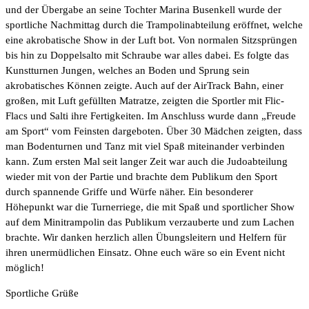
und der Übergabe an seine Tochter Marina Busenkell wurde der
sportliche Nachmittag durch die Trampolinabteilung eröffnet, welche
eine akrobatische Show in der Luft bot. Von normalen Sitzsprüngen
bis hin zu Doppelsalto mit Schraube war alles dabei. Es folgte das
Kunstturnen Jungen, welches an Boden und Sprung sein
akrobatisches Können zeigte. Auch auf der AirTrack Bahn, einer
großen, mit Luft gefüllten Matratze, zeigten die Sportler mit Flic-
Flacs und Salti ihre Fertigkeiten. Im Anschluss wurde dann „Freude
am Sport“ vom Feinsten dargeboten. Über 30 Mädchen zeigten, dass
man Bodenturnen und Tanz mit viel Spaß miteinander verbinden
kann. Zum ersten Mal seit langer Zeit war auch die Judoabteilung
wieder mit von der Partie und brachte dem Publikum den Sport
durch spannende Griffe und Würfe näher. Ein besonderer
Höhepunkt war die Turnerriege, die mit Spaß und sportlicher Show
auf dem Minitrampolin das Publikum verzauberte und zum Lachen
brachte. Wir danken herzlich allen Übungsleitern und Helfern für
ihren unermüdlichen Einsatz. Ohne euch wäre so ein Event nicht
möglich!
Sportliche Grüße