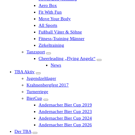
Aero Box
Fit With Fun
Move Your Body
All Sports
Fußball Väter & Söhne
Fitness-Training Männer
Zirkeltraining
Tanzsport
Cheerleading „Flying Angelz“
News
TBA Aktiv
Jugendzeltlager
Krahnenbergfest 2017
Turnerriege
BierCup
Andernacher Bier Cup 2019
Andernacher Bier Cup 2023
Andernacher Bier Cup 2024
Andernacher Bier Cup 2026
Der TBA