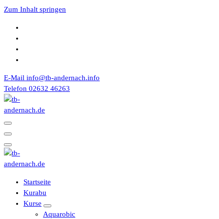
Zum Inhalt springen
E-Mail
info@tb-andernach.info
Telefon
02632 46263
Turnerbund 1867 e.V. Andernach
Turnerbund 1867 e.V. Andernach
Startseite
Kurabu
Kurse
Aquarobic