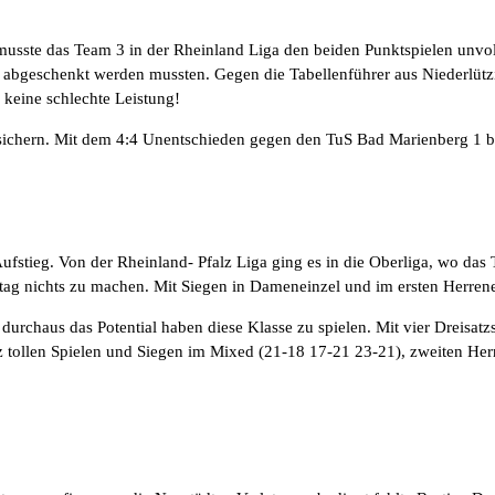
usste das Team 3 in der Rheinland Liga den beiden Punktspielen unvolls
l abgeschenkt werden mussten. Gegen die Tabellenführer aus Niederlüt
keine schlechte Leistung!
sichern. Mit dem 4:4 Unentschieden gegen den TuS Bad Marienberg 1 ble
ufstieg. Von der Rheinland- Pfalz Liga ging es in die Oberliga, wo da
g nichts zu machen. Mit Siegen in Dameneinzel und im ersten Herrenei
 durchaus das Potential haben diese Klasse zu spielen. Mit vier Dreisa
z tollen Spielen und Siegen im Mixed (21-18 17-21 23-21), zweiten Her