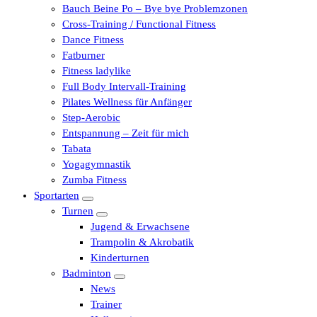
Bauch Beine Po – Bye bye Problemzonen
Cross-Training / Functional Fitness
Dance Fitness
Fatburner
Fitness ladylike
Full Body Intervall-Training
Pilates Wellness für Anfänger
Step-Aerobic
Entspannung – Zeit für mich
Tabata
Yogagymnastik
Zumba Fitness
Sportarten
Turnen
Jugend & Erwachsene
Trampolin & Akrobatik
Kinderturnen
Badminton
News
Trainer