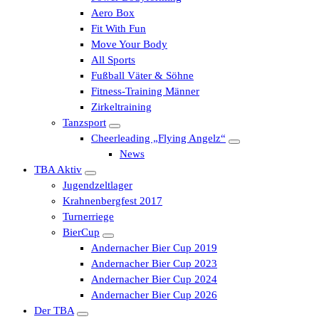
Aero Box
Fit With Fun
Move Your Body
All Sports
Fußball Väter & Söhne
Fitness-Training Männer
Zirkeltraining
Tanzsport
Cheerleading „Flying Angelz“
News
TBA Aktiv
Jugendzeltlager
Krahnenbergfest 2017
Turnerriege
BierCup
Andernacher Bier Cup 2019
Andernacher Bier Cup 2023
Andernacher Bier Cup 2024
Andernacher Bier Cup 2026
Der TBA