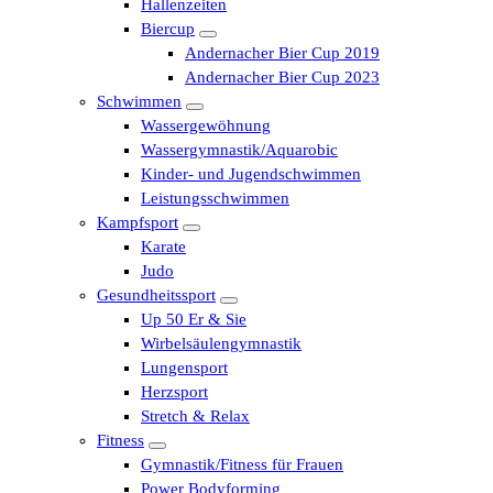
Hallenzeiten
Biercup
Andernacher Bier Cup 2019
Andernacher Bier Cup 2023
Schwimmen
Wassergewöhnung
Wassergymnastik/Aquarobic
Kinder- und Jugendschwimmen
Leistungsschwimmen
Kampfsport
Karate
Judo
Gesundheitssport
Up 50 Er & Sie
Wirbelsäulengymnastik
Lungensport
Herzsport
Stretch & Relax
Fitness
Gymnastik/Fitness für Frauen
Power Bodyforming